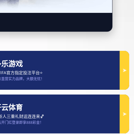
导航
了解球速体育
足球赛事