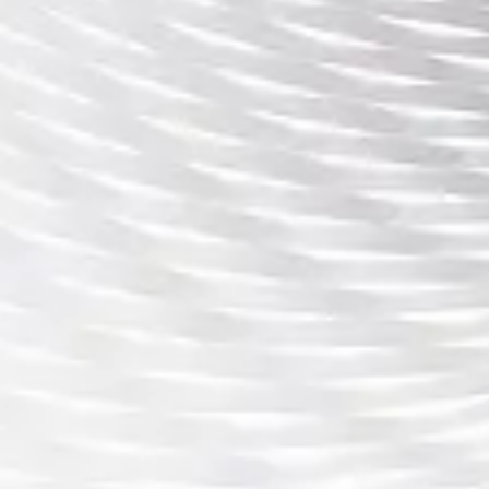
发布或报道使用。
你希望我帮你做这个优化吗？