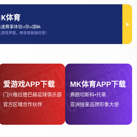
企业文化
企业服务
联络球速体育welcome
热门新闻
默契球背后的竞技真相与规则漏
洞引发社会热议各方关注与深度
探讨
2026-07-24 18:47:19
足球防守反击精髓解析以坚固防
线铸就致命进攻艺术制胜之道探