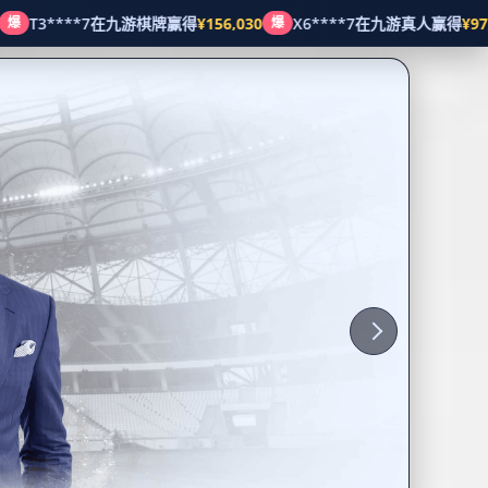
联络球速体育welcome
立即联系