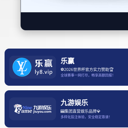
龙珠体育引领赛事新生态打造全民
2026-06-07 18:46:56
明白了，我可以按照你的要求生成一篇完整的文
是完整文章示例：
---
随着数字化技术的不断进步与体育产业的快速发
将围绕“龙珠体育引领赛事新生态，打造全民互