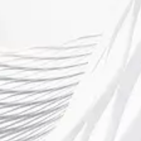
耀
2026-
07-
18
20:16:42
中
国
女
足
亚
洲
杯
夺
冠
再
创