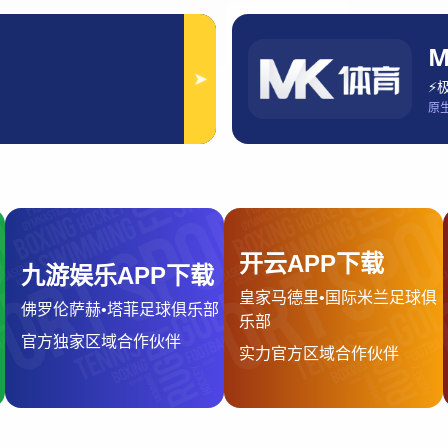
方面进行详细阐述，探讨其如何实现全民参与、提升观
仅对龙珠体育在赛事直播、数据分析、互动平台、粉丝
未来发展趋势进行前瞻性讨论，为读者提供一个全面而
如何通过技术赋能和用户体验创新，实现从单向观赛向
新格局。
面升级。首先，在直播技术方面，龙珠体育应用了4K高
）技术，使观众能够身临其境地感受比赛的紧张与激情。
比传统电视更丰富的信息体验。
析和预测更加智能化。龙珠体育通过对球员数据、赛事
性化推荐和实时互动内容，增强了观赛的趣味性与参与
权益管理中的应用，保障了交易的安全性和透明性，进