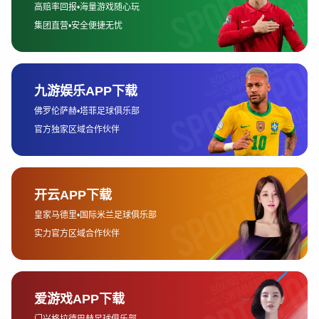
能，给玩家和观众提供复盘比赛的机会。每场比赛结束
后，观众可以随时回放关键时刻，分析战术变化和选手
操作，这无疑提升了观看的深度和互动性。通过这些技
术手段，平台不仅确保了比赛的流畅呈现，还为观众提
供了更多的观赛选择。
平台还在技术层面上进行了创新，如虚拟现实（VR）和
增强现实（AR）的结合。通过AR技术，观众可以在比赛
过程中实时看到游戏中的英雄技能效果、击杀数据等，
这不仅增强了观众的沉浸感，也让电竞赛事的直播更加
富有科技感。这些先进的技术手段，推动了电竞直播平
台的持续升级，让赛事更加专业化和高端化。
2、实时互动体验：增强观赛参与感
电竞赛事的魅力之一在于其强烈的互动性，王者荣耀赛
事全程直播平台的开启，为观众带来了极为丰富的互动