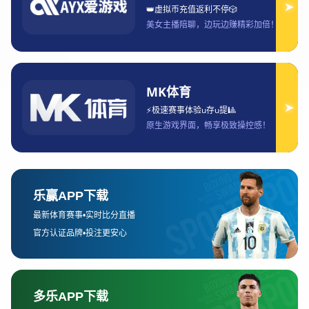
分析，我们可以更清晰地了解电竞直播平台如何在电竞
产业中占据一席之地，推动电竞文化的繁荣。
1、技术支持：保障全程直播流畅性
王者荣耀赛事全程直播平台的顺利运行，离不开强大的
技术支持。在技术上，平台需要实现高质量的视频直
播，确保比赛的每一个瞬间都能够清晰呈现给观众。为
了达到这一要求，平台采用了高清、低延迟的视频编码
技术，保证了赛事直播流畅、清晰。尤其在大规模赛事
中，观众数量庞大，视频质量的稳定性至关重要。为了
避免卡顿或画质下降，平台采用了全球分布式的CDN加
速技术，确保观众无论身处哪个地区都能流畅观看赛
事。
此外，王者荣耀赛事全程直播平台还会引入直播回放功