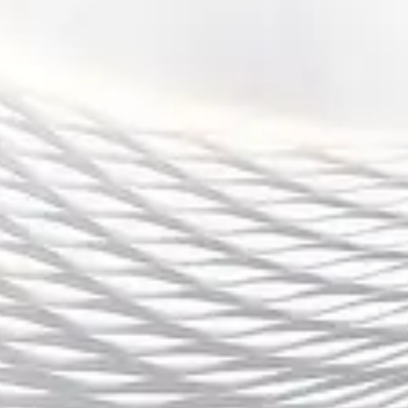
死亡数、助攻数等关键战绩，并通过数据对比帮助观众
更直观地了解比赛的走势。此外，平台还会展示战队的
经济差距、视野控制情况等，帮助观众深入了解战队的
战略部署和运营细节。这些数据展示不仅帮助普通观众
更好地理解比赛，也为专业分析师、电竞爱好者提供了
丰富的分析素材。
通过精确的数据展示，平台让观众能够清楚地看到比赛
中每一位选手的表现，从而更加全面地评价比赛的胜
负。赛事数据的呈现形式也经过精心设计，例如通过实
时更新的图表、动态变化的数字和颜色标识等，使得数
据展示既直观又富有观赏性，增强了观众的观赛体验。
4、赛事影响力：推动电竞行业发展
王者荣耀赛事全程直播平台不仅仅是一个展示比赛的窗
口，更是推动电竞行业发展的重要平台。通过赛事直播