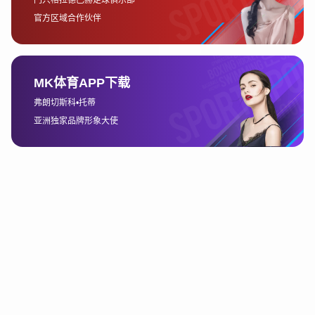
体验。与传统体育赛事的单向观看不同，电竞赛事通过
即时聊天、弹幕评论等方式，让观众能够与赛事进行实
时互动。观众不仅可以在直播间中发表自己的看法，还
可以与其他观众进行讨论，增强了赛事的社交属性。
球速体育官方网站
平台也为观众提供了更多的参与方式，例如通过投票、
竞猜等互动环节，让观众可以在赛事过程中展现自己的
判断力。例如，在比赛过程中，平台会发布投票环节，
观众可以选择自己看好的战队或选手，最终根据投票结
果展示观众的支持倾向，这种互动不仅让观众增加了对
赛事的投入感，还能让他们体验到与赛事选手和其他观
众共同参与的乐趣。
除了传统的互动形式，平台还通过社交媒体与赛事直播
平台的结合，提升了观众的参与感。观众可以在直播平