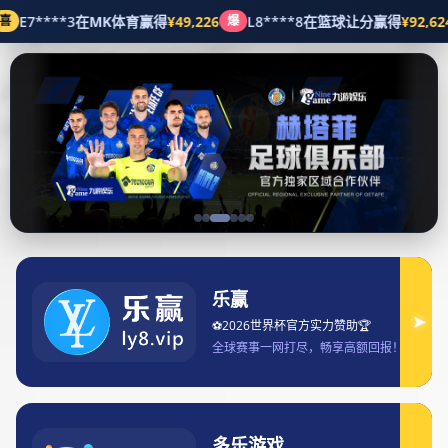
足球赛事
首页
足球赛事